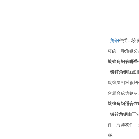
角钢
种类比较
可的一种角钢分
镀锌角钢有哪些
镀锌角钢
优点
镀锌层相对很均
合就会成为钢材
镀锌角钢适合在
镀锌角钢
由于
件，海洋构件，
些。